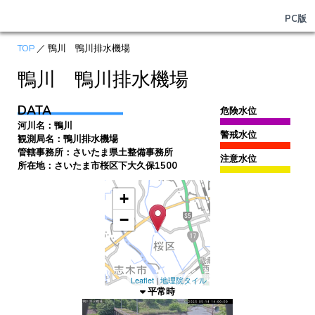
PC版
TOP
／ 鴨川 鴨川排水機場
鴨川 鴨川排水機場
DATA
危険水位
河川名：鴨川
警戒水位
観測局名：鴨川排水機場
管轄事務所：さいたま県土整備事務所
注意水位
所在地：さいたま市桜区下大久保1500
+
−
Leaflet
|
地理院タイル
平常時