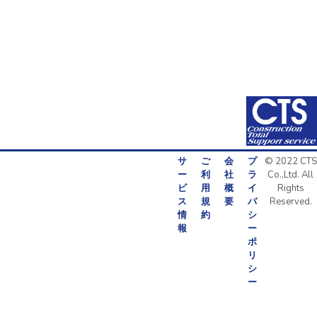
サ
ご
会
プ
© 2022 CTS
ー
利
社
ラ
Co.,Ltd. All
ビ
用
概
イ
Rights
ス
規
要
バ
Reserved.
情
約
シ
報
ー
ポ
リ
シ
ー